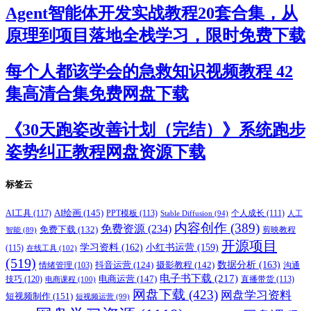
Agent智能体开发实战教程20套合集，从
原理到项目落地全栈学习，限时免费下载
每个人都该学会的急救知识视频教程 42
集高清合集免费网盘下载
《30天跑姿改善计划（完结）》系统跑步
姿势纠正教程网盘资源下载
标签云
AI绘画
(145)
AI工具
(117)
PPT模板
(113)
个人成长
(111)
Stable Diffusion
(94)
人工
内容创作
(389)
免费资源
(234)
免费下载
(132)
剪映教程
智能
(89)
开源项目
学习资料
(162)
小红书运营
(159)
(115)
在线工具
(102)
(519)
摄影教程
(142)
数据分析
(163)
抖音运营
(124)
沟通
情绪管理
(103)
电子书下载
(217)
电商运营
(147)
技巧
(120)
直播带货
(113)
电商课程
(100)
网盘下载
(423)
网盘学习资料
短视频制作
(151)
短视频运营
(99)