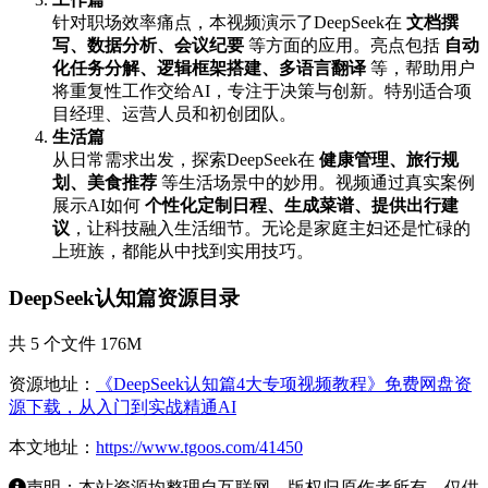
针对职场效率痛点，本视频演示了DeepSeek在
文档撰
写、数据分析、会议纪要
等方面的应用。亮点包括
自动
化任务分解、逻辑框架搭建、多语言翻译
等，帮助用户
将重复性工作交给AI，专注于决策与创新。特别适合项
目经理、运营人员和初创团队。
生活篇
从日常需求出发，探索DeepSeek在
健康管理、旅行规
划、美食推荐
等生活场景中的妙用。视频通过真实案例
展示AI如何
个性化定制日程、生成菜谱、提供出行建
议
，让科技融入生活细节。无论是家庭主妇还是忙碌的
上班族，都能从中找到实用技巧。
DeepSeek认知篇资源目录
共 5 个文件 176M
资源地址：
《DeepSeek认知篇4大专项视频教程》免费网盘资
源下载，从入门到实战精通AI
本文地址：
https://www.tgoos.com/41450
声明：本站资源均整理自互联网，版权归原作者所有，仅供