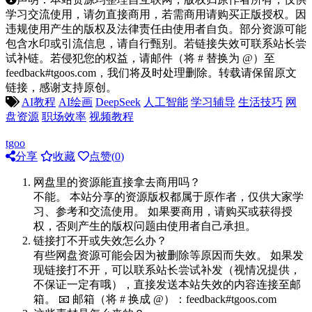
学习交流使用，请勿直接商用，若需商用请购买正版授权。因
违规使用产生的版权及法律责任由使用者自负。部分资源可能
包含水印或引流信息，请自行甄别。若链接失效可联系站长尝
试补链。若侵犯您的权益，请邮件（将 # 替换为 @）至
feedback#tgoos.com，我们将及时处理删除。转载请保留原文
链接，感谢支持原创。
AI教程
AI绘画
DeepSeek
人工智能
学习辅导
生活技巧
网
盘资源
职场效率
视频教程
tgoo
分享
收藏
点赞(
0
)
网盘里的资源能直接拿去商用吗？
不能。 本站分享的资源版权都属于原作者，仅供大家学
习、参考和交流使用。 如果要商用，请购买或获得授
权，否则产生的版权问题由使用者自己承担。
链接打不开或失效怎么办？
有些网盘资源可能会因为被删除等原因而失效。 如果发
现链接打不开，可以联系站长尝试补发（视情况提供，
不保证一定有哦），直接发送本站失效的内容连接至邮
箱。 📧 邮箱（将 # 换成 @）：feedback#tgoos.com