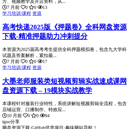
方、视频教学及开店资料，从...
7 月前
0
0
13
学习培训/课程
资源
高考快递2025版《押题卷》全科网盘资源
下载-精准押题助力冲刺提分
本资源为2025届高考考生提供全科押题模拟卷，包含九大学科
试题及答案解析，紧扣最...
7 月前
0
0
17
学习培训/课程
资源
大墨老师服装类短视频剪辑实战速成课网
盘资源下载 – 19模块实战教学
本课程针对服装行业特性，系统讲解短视频剪辑全流程，包含
店铺运营、口播制作、特效应...
10 月前
0
0
94
tgoo分享
网盘资源下载·GitHub优质项目·趣味网站导航！