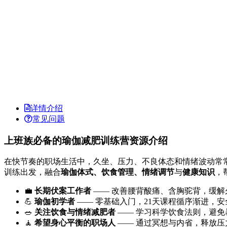
详情介绍
常见问题
上班族必备的瑜伽减肥训练营资源介绍
在快节奏的职场生活中，久坐、压力、不良体态和情绪波动常常
训练出发，融合
瑜伽体式、饮食管理、情绪调节
与
健康知识
，
💼
长期伏案工作者
—— 改善腰背酸痛、含胸驼背，缓解
💪
瑜伽初学者
—— 零基础入门，21天课程循序渐进，安
🥗
关注饮食与情绪减肥者
—— 学习科学饮食法则，避免
🧘
希望身心平衡的职场人
—— 通过冥想与内省，释放压