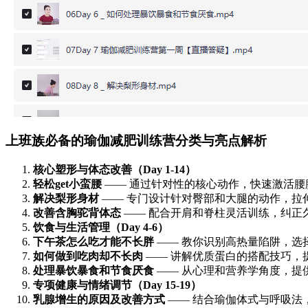
上班族必备的瑜伽减肥训练营分类与亮点解析
核心塑形与体态改善（Day 1-14）
轻松get小蛮腰
—— 通过针对性的核心动作，快速激活腰
解决梨形身材
—— 专门设计针对臀部和大腿的动作，拉
改善含胸驼背体态
—— 配合开肩和脊柱灵活训练，纠正
饮食与生活管理（Day 4-6）
下午茶怎么吃才能不长胖
—— 教你识别高热量陷阱，选
如何做到吃肉却不长肉
—— 讲解优质蛋白的搭配技巧，
处理暴饮暴食和节食厌食
—— 从心理和营养学角度，提
专项健康与情绪调节（Day 15-19）
乳腺增生的原因及改善方式
—— 结合瑜伽体式与呼吸法