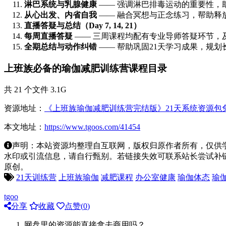
淋巴系统与乳腺健康
—— 强调淋巴排毒运动的重要性，
从心出发、内省自我
—— 融合冥想与正念练习，帮助释
直播答疑与总结（Day 7, 14, 21）
每周直播答疑
—— 三周课程均配有专业导师答疑环节，
全期总结与动作纠错
—— 帮助巩固21天学习成果，规
上班族必备的瑜伽减肥训练营课程目录
共 21 个文件 3.1G
资源地址：
《上班族瑜伽减肥训练营完结版》21天系统资源包
本文地址：
https://www.tgoos.com/41454
声明：本站资源均整理自互联网，版权归原作者所有，仅供
水印或引流信息，请自行甄别。若链接失效可联系站长尝试补链。若侵
原创。
21天训练营
上班族瑜伽
减肥课程
办公室健康
瑜伽体态
瑜
tgoo
分享
收藏
点赞(
0
)
网盘里的资源能直接拿去商用吗？