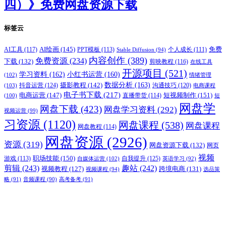
四）》免费网盘资源下载
标签云
AI绘画
(145)
AI工具
(117)
PPT模板
(113)
免费
Stable Diffusion
(94)
个人成长
(111)
内容创作
(389)
免费资源
(234)
下载
(132)
剪映教程
(116)
在线工具
开源项目
(521)
学习资料
(162)
小红书运营
(160)
(102)
情绪管理
摄影教程
(142)
数据分析
(163)
抖音运营
(124)
沟通技巧
(120)
(103)
电商课程
电子书下载
(217)
电商运营
(147)
短视频制作
(151)
直播带货
(114)
(100)
短
网盘学
网盘下载
(423)
网盘学习资料
(292)
视频运营
(99)
习资源
(1120)
网盘课程
(538)
网盘课程
网盘教程
(114)
网盘资源
(2926)
资源
(319)
网盘资源下载
(132)
网页
视频
职场技能
(150)
游戏
(113)
自我提升
(125)
自媒体运营
(102)
英语学习
(92)
剪辑
(243)
趣站
(242)
视频教程
(127)
跨境电商
(131)
视频课程
(94)
选品策
略
(91)
音频课程
(90)
高考备考
(91)