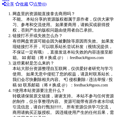
分享
收藏
点赞(
0
)
网盘里的资源能直接拿去商用吗？
不能。 本站分享的资源版权都属于原作者，仅供大家学
习、参考和交流使用。 如果要商用，请购买或获得授
权，否则产生的版权问题由使用者自己承担。
链接打不开或失效怎么办？
有些网盘资源可能会因为被删除等原因而失效。 如果发
现链接打不开，可以联系站长尝试补发（视情况提供，
不保证一定有哦），直接发送本站失效的内容连接至邮
箱。 📧 邮箱（将 # 换成 @）：feedback#tgoos.com
这些素材是怎么来的？
本站大部分资源整理自互联网，仅供爱好者研究与学习
使用。 如果无意中侵犯了您的权益，请及时联系站长，
我们会尽快删除相关内容。 📮 侵权删除 / 违法举报 / 投
稿 📧 联系邮箱（将 # 换成 @）：feedback#tgoos.com
‼️使用本站资源要注意什么？
转载请保留原文链接，谢谢支持。 本站不参与任何资源
的制作，仅分享整理内容。 资源可能带有原作者水印或
引流信息，请自行甄别‼️‼️‼️。 所有资源仅供学习交流，
商用请购买正版授权。 因违规使用产生的任何后果，需