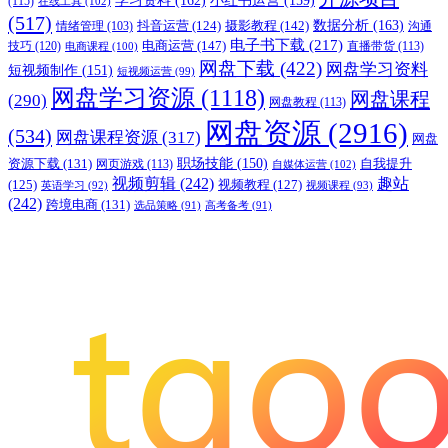
学习资料
(162)
小红书运营
(159)
(115)
在线工具
(102)
(517)
摄影教程
(142)
数据分析
(163)
抖音运营
(124)
沟通
情绪管理
(103)
电子书下载
(217)
电商运营
(147)
技巧
(120)
直播带货
(113)
电商课程
(100)
网盘下载
(422)
网盘学习资料
短视频制作
(151)
短视频运营
(99)
网盘学习资源
(1118)
网盘课程
(290)
网盘教程
(113)
网盘资源
(2916)
(534)
网盘课程资源
(317)
网盘
职场技能
(150)
资源下载
(131)
网页游戏
(113)
自我提升
自媒体运营
(102)
视频剪辑
(242)
趣站
(125)
视频教程
(127)
英语学习
(92)
视频课程
(93)
(242)
跨境电商
(131)
选品策略
(91)
高考备考
(91)