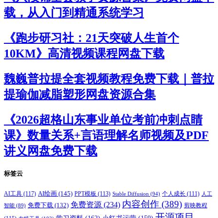
载，从入门到精通系统学习
《跑步研习社：21天突破人生首个
10KM》高清视频课程网盘下载
魏巍普拉提全套视频教程免费下载｜普拉
提瑜伽减脂塑形网盘资源合集
《2026超格山东事业单位考前冲刺点睛
课》数量关系+言语理解名师视频及PDF
讲义网盘免费下载
标签云
AI绘画
(145)
AI工具
(117)
PPT模板
(113)
个人成长
(111)
Stable Diffusion
(94)
人工
内容创作
(389)
免费资源
(234)
免费下载
(132)
剪映教程
智能
(89)
开源项目