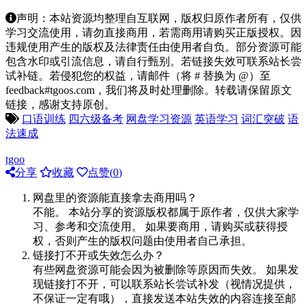
声明：本站资源均整理自互联网，版权归原作者所有，仅供
学习交流使用，请勿直接商用，若需商用请购买正版授权。因
违规使用产生的版权及法律责任由使用者自负。部分资源可能
包含水印或引流信息，请自行甄别。若链接失效可联系站长尝
试补链。若侵犯您的权益，请邮件（将 # 替换为 @）至
feedback#tgoos.com，我们将及时处理删除。转载请保留原文
链接，感谢支持原创。
口语训练
四六级备考
网盘学习资源
英语学习
词汇突破
语
法速成
tgoo
分享
收藏
点赞(
0
)
网盘里的资源能直接拿去商用吗？
不能。 本站分享的资源版权都属于原作者，仅供大家学
习、参考和交流使用。 如果要商用，请购买或获得授
权，否则产生的版权问题由使用者自己承担。
链接打不开或失效怎么办？
有些网盘资源可能会因为被删除等原因而失效。 如果发
现链接打不开，可以联系站长尝试补发（视情况提供，
不保证一定有哦），直接发送本站失效的内容连接至邮