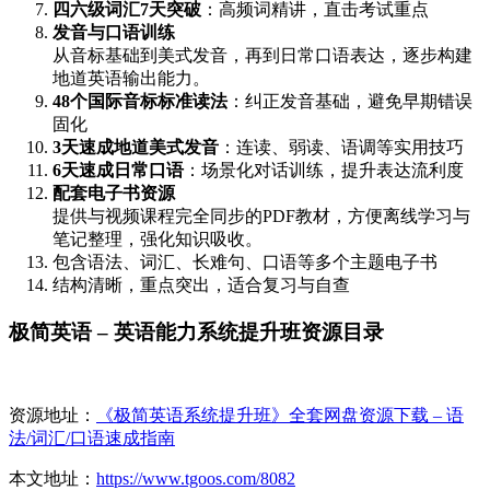
四六级词汇7天突破
：高频词精讲，直击考试重点
发音与口语训练
从音标基础到美式发音，再到日常口语表达，逐步构建
地道英语输出能力。
48个国际音标标准读法
：纠正发音基础，避免早期错误
固化
3天速成地道美式发音
：连读、弱读、语调等实用技巧
6天速成日常口语
：场景化对话训练，提升表达流利度
配套电子书资源
提供与视频课程完全同步的PDF教材，方便离线学习与
笔记整理，强化知识吸收。
包含语法、词汇、长难句、口语等多个主题电子书
结构清晰，重点突出，适合复习与自查
极简英语 – 英语能力系统提升班资源目录
资源地址：
《极简英语系统提升班》全套网盘资源下载 – 语
法/词汇/口语速成指南
本文地址：
https://www.tgoos.com/8082