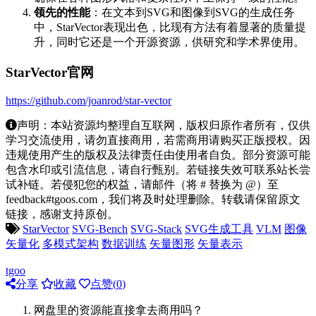
领先的性能
：在文本到SVG和图像到SVG的生成任务
中，StarVector表现出色，比现有方法有着显著的质量提
升，同时它还是一个开源资源，供研究和学术界使用。
StarVector官网
https://github.com/joanrod/star-vector
声明：本站资源均整理自互联网，版权归原作者所有，仅供
学习交流使用，请勿直接商用，若需商用请购买正版授权。因
违规使用产生的版权及法律责任由使用者自负。部分资源可能
包含水印或引流信息，请自行甄别。若链接失效可联系站长尝
试补链。若侵犯您的权益，请邮件（将 # 替换为 @）至
feedback#tgoos.com，我们将及时处理删除。转载请保留原文
链接，感谢支持原创。
StarVector
SVG-Bench
SVG-Stack
SVG生成工具
VLM
图像
矢量化
多模式架构
数据训练
矢量图形
矢量表示
tgoo
分享
收藏
点赞(
0
)
网盘里的资源能直接拿去商用吗？