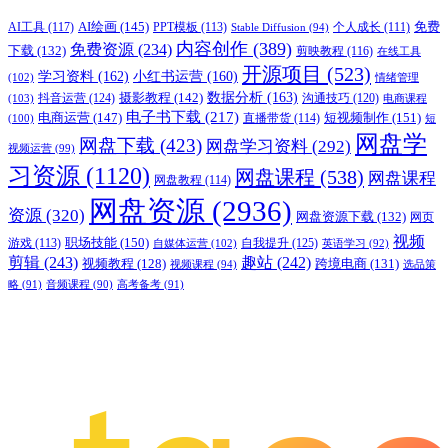
AI绘画
(145)
AI工具
(117)
PPT模板
(113)
免费
Stable Diffusion
(94)
个人成长
(111)
内容创作
(389)
免费资源
(234)
下载
(132)
剪映教程
(116)
在线工具
开源项目
(523)
学习资料
(162)
小红书运营
(160)
(102)
情绪管理
摄影教程
(142)
数据分析
(163)
抖音运营
(124)
沟通技巧
(120)
(103)
电商课程
电子书下载
(217)
电商运营
(147)
短视频制作
(151)
直播带货
(114)
(100)
短
网盘学
网盘下载
(423)
网盘学习资料
(292)
视频运营
(99)
习资源
(1120)
网盘课程
(538)
网盘课程
网盘教程
(114)
网盘资源
(2936)
资源
(320)
网盘资源下载
(132)
网页
视频
职场技能
(150)
游戏
(113)
自我提升
(125)
自媒体运营
(102)
英语学习
(92)
剪辑
(243)
趣站
(242)
视频教程
(128)
跨境电商
(131)
视频课程
(94)
选品策
略
(91)
音频课程
(90)
高考备考
(91)