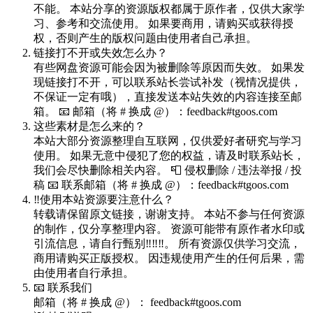
不能。 本站分享的资源版权都属于原作者，仅供大家学
习、参考和交流使用。 如果要商用，请购买或获得授
权，否则产生的版权问题由使用者自己承担。
链接打不开或失效怎么办？
有些网盘资源可能会因为被删除等原因而失效。 如果发
现链接打不开，可以联系站长尝试补发（视情况提供，
不保证一定有哦），直接发送本站失效的内容连接至邮
箱。 📧 邮箱（将 # 换成 @）：feedback#tgoos.com
这些素材是怎么来的？
本站大部分资源整理自互联网，仅供爱好者研究与学习
使用。 如果无意中侵犯了您的权益，请及时联系站长，
我们会尽快删除相关内容。 📮 侵权删除 / 违法举报 / 投
稿 📧 联系邮箱（将 # 换成 @）：feedback#tgoos.com
‼️使用本站资源要注意什么？
转载请保留原文链接，谢谢支持。 本站不参与任何资源
的制作，仅分享整理内容。 资源可能带有原作者水印或
引流信息，请自行甄别‼️‼️‼️。 所有资源仅供学习交流，
商用请购买正版授权。 因违规使用产生的任何后果，需
由使用者自行承担。
📧 联系我们
邮箱（将 # 换成 @）： feedback#tgoos.com