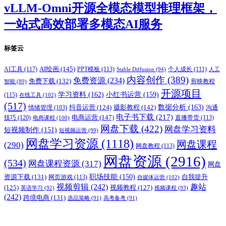
vLLM-Omni开源全模态模型推理框架，
一站式高效部署多模态AI服务
标签云
AI绘画
(145)
AI工具
(117)
PPT模板
(113)
个人成长
(111)
Stable Diffusion
(94)
人工
内容创作
(389)
免费资源
(234)
免费下载
(132)
剪映教程
智能
(89)
开源项目
学习资料
(162)
小红书运营
(159)
(115)
在线工具
(102)
(517)
摄影教程
(142)
数据分析
(163)
抖音运营
(124)
沟通
情绪管理
(103)
电子书下载
(217)
电商运营
(147)
技巧
(120)
直播带货
(113)
电商课程
(100)
网盘下载
(422)
网盘学习资料
短视频制作
(151)
短视频运营
(99)
网盘学习资源
(1118)
网盘课程
(290)
网盘教程
(113)
网盘资源
(2916)
(534)
网盘课程资源
(317)
网盘
职场技能
(150)
资源下载
(131)
网页游戏
(113)
自我提升
自媒体运营
(102)
视频剪辑
(242)
趣站
(125)
视频教程
(127)
英语学习
(92)
视频课程
(93)
(242)
跨境电商
(131)
选品策略
(91)
高考备考
(91)