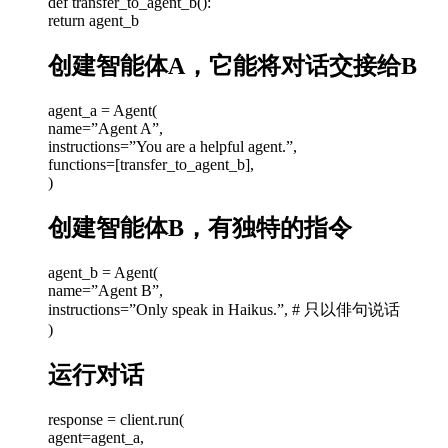
def transfer_to_agent_b():
return agent_b
创建智能体A，它能将对话交接给B
agent_a = Agent(
name=”Agent A”,
instructions=”You are a helpful agent.”,
functions=[transfer_to_agent_b],
)
创建智能体B，有独特的指令
agent_b = Agent(
name=”Agent B”,
instructions=”Only speak in Haikus.”, # 只以俳句说话
)
运行对话
response = client.run(
agent=agent_a,