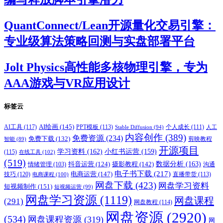
QuantConnect/Lean开源量化交易引擎：
专业级算法策略回测与实盘部署平台
Jolt Physics高性能多核物理引擎，专为
AAA游戏与VR应用设计
标签云
AI绘画
(145)
AI工具
(117)
PPT模板
(113)
个人成长
(111)
Stable Diffusion
(94)
人工
内容创作
(389)
免费资源
(234)
免费下载
(132)
剪映教程
智能
(89)
开源项目
学习资料
(162)
小红书运营
(159)
(115)
在线工具
(102)
(519)
摄影教程
(142)
数据分析
(163)
抖音运营
(124)
沟通
情绪管理
(103)
电子书下载
(217)
电商运营
(147)
技巧
(120)
直播带货
(113)
电商课程
(100)
网盘下载
(423)
网盘学习资料
短视频制作
(151)
短视频运营
(99)
网盘学习资源
(1119)
网盘课程
(291)
网盘教程
(114)
网盘资源
(2920)
(534)
网盘课程资源
(319)
网