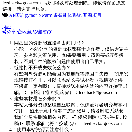
feedback#tgoos.com，我们将及时处理删除。转载请保留原文
链接，感谢支持原创。
AI框架
python
Swarm
多智能体系统
开源项目
tgoo
分享
收藏
点赞(
0
)
网盘里的资源能直接拿去商用吗？
不能。 本站分享的资源版权都属于原作者，仅供大家学
习、参考和交流使用。 如果要商用，请购买或获得授
权，否则产生的版权问题由使用者自己承担。
链接打不开或失效怎么办？
有些网盘资源可能会因为被删除等原因而失效。 如果发
现链接打不开，可以联系站长尝试补发（视情况提供，
不保证一定有哦），直接发送本站失效的内容连接至邮
箱。 📧 邮箱（将 # 换成 @）：feedback#tgoos.com
这些素材是怎么来的？
本站大部分资源整理自互联网，仅供爱好者研究与学习
使用。 如果无意中侵犯了您的权益，请及时联系站长，
我们会尽快删除相关内容。 📮 侵权删除 / 违法举报 / 投
稿 📧 联系邮箱（将 # 换成 @）：feedback#tgoos.com
‼️使用本站资源要注意什么？