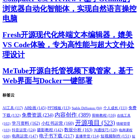
浏览器自动化智能体，实现自然语言操控
电脑
Fresh开源现代化终端文本编辑器，媲美
VS Code体验，专为高性能与超大文件处
理设计
MeTube开源自托管视频下载管家，基于
Web界面与Docker一键部署
标签云
AI绘画
(145)
AI工具
(117)
PPT模板
(113)
免费
Stable Diffusion
(94)
个人成长
(111)
内容创作
(389)
免费资源
(234)
下载
(132)
剪映教程
(116)
在线工具
开源项目
(523)
学习资料
(162)
小红书运营
(160)
(102)
情绪管理
摄影教程
(142)
数据分析
(163)
抖音运营
(124)
沟通技巧
(120)
(103)
电商课程
电子书下载
(217)
电商运营
(147)
短视频制作
(151)
直播带货
(114)
(100)
短