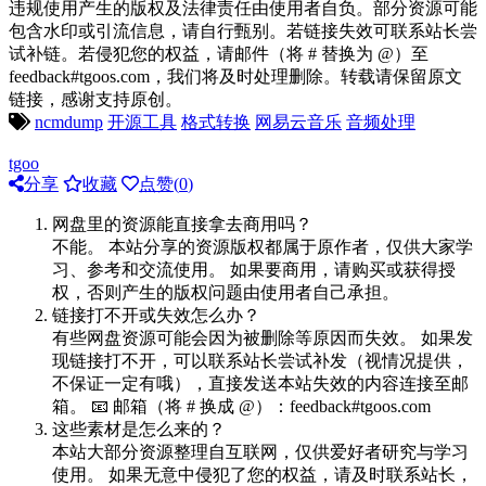
违规使用产生的版权及法律责任由使用者自负。部分资源可能
包含水印或引流信息，请自行甄别。若链接失效可联系站长尝
试补链。若侵犯您的权益，请邮件（将 # 替换为 @）至
feedback#tgoos.com，我们将及时处理删除。转载请保留原文
链接，感谢支持原创。
ncmdump
开源工具
格式转换
网易云音乐
音频处理
tgoo
分享
收藏
点赞(
0
)
网盘里的资源能直接拿去商用吗？
不能。 本站分享的资源版权都属于原作者，仅供大家学
习、参考和交流使用。 如果要商用，请购买或获得授
权，否则产生的版权问题由使用者自己承担。
链接打不开或失效怎么办？
有些网盘资源可能会因为被删除等原因而失效。 如果发
现链接打不开，可以联系站长尝试补发（视情况提供，
不保证一定有哦），直接发送本站失效的内容连接至邮
箱。 📧 邮箱（将 # 换成 @）：feedback#tgoos.com
这些素材是怎么来的？
本站大部分资源整理自互联网，仅供爱好者研究与学习
使用。 如果无意中侵犯了您的权益，请及时联系站长，