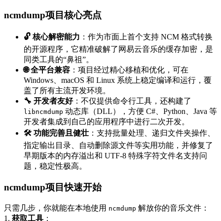
ncmdump项目核心亮点
🔓 核心解密能力
：作为市面上首个支持 NCM 格式转换
的开源程序，它精准破解了网易云音乐的缓存加密，是
同类工具的“鼻祖”。
🌐 全平台兼容
：项目经过精心移植和优化，可在
Windows、macOS 和 Linux 系统上稳定编译和运行，覆
盖了所有主流开发环境。
🔧 开发者友好
：不仅提供命令行工具，还构建了
动态库（DLL），方便 C#、Python、Java 等
libncmdump
开发者集成到自己的应用程序中进行二次开发。
🛠️ 功能完善且健壮
：支持批量处理、递归文件夹操作、
指定输出目录、自动删除源文件等实用功能，并修复了
早期版本的内存溢出和 UTF-8 特殊字符文件名支持问
题，稳定性极高。
ncmdump项目快速开始
只需几步，你就能在本地使用
解放你的音乐文件：
ncmdump
1.
获取工具
：