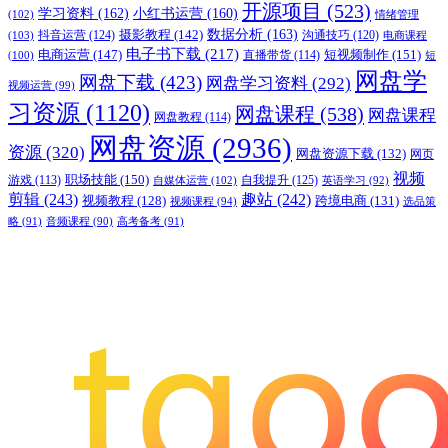
开源项目
(523)
学习资料
(162)
小红书运营
(160)
(102)
情绪管理
摄影教程
(142)
数据分析
(163)
抖音运营
(124)
沟通技巧
(120)
(103)
电商课程
电子书下载
(217)
电商运营
(147)
短视频制作
(151)
直播带货
(114)
(100)
短
网盘学
网盘下载
(423)
网盘学习资料
(292)
视频运营
(99)
习资源
(1120)
网盘课程
(538)
网盘课程
网盘教程
(114)
网盘资源
(2936)
资源
(320)
网盘资源下载
(132)
网页
视频
职场技能
(150)
游戏
(113)
自我提升
(125)
自媒体运营
(102)
英语学习
(92)
剪辑
(243)
趣站
(242)
视频教程
(128)
跨境电商
(131)
视频课程
(94)
选品策
略
(91)
音频课程
(90)
高考备考
(91)