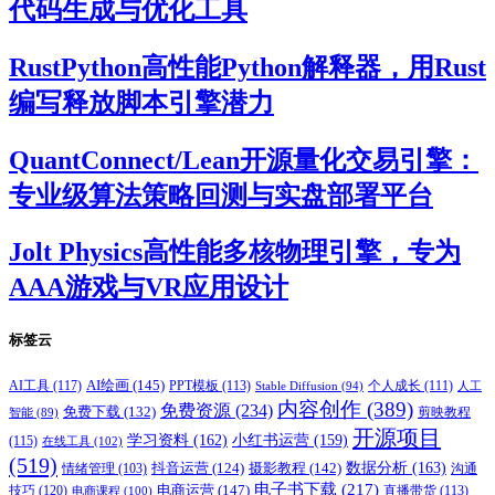
代码生成与优化工具
RustPython高性能Python解释器，用Rust
编写释放脚本引擎潜力
QuantConnect/Lean开源量化交易引擎：
专业级算法策略回测与实盘部署平台
Jolt Physics高性能多核物理引擎，专为
AAA游戏与VR应用设计
标签云
AI绘画
(145)
AI工具
(117)
PPT模板
(113)
个人成长
(111)
Stable Diffusion
(94)
人工
内容创作
(389)
免费资源
(234)
免费下载
(132)
剪映教程
智能
(89)
开源项目
学习资料
(162)
小红书运营
(159)
(115)
在线工具
(102)
(519)
摄影教程
(142)
数据分析
(163)
抖音运营
(124)
沟通
情绪管理
(103)
电子书下载
(217)
电商运营
(147)
技巧
(120)
直播带货
(113)
电商课程
(100)