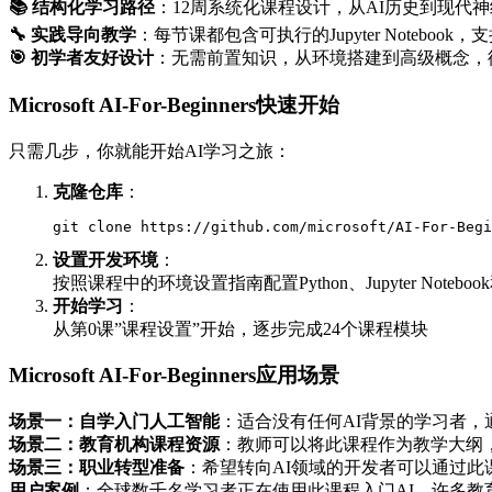
📚 结构化学习路径
：12周系统化课程设计，从AI历史到现代
🔧 实践导向教学
：每节课都包含可执行的Jupyter Notebook，
🎯 初学者友好设计
：无需前置知识，从环境搭建到高级概念，
Microsoft AI-For-Beginners快速开始
只需几步，你就能开始AI学习之旅：
克隆仓库
：
git clone https://github.com/microsoft/AI-For-Begi
设置开发环境
：
按照课程中的环境设置指南配置Python、Jupyter Notebo
开始学习
：
从第0课”课程设置”开始，逐步完成24个课程模块
Microsoft AI-For-Beginners应用场景
场景一：自学入门人工智能
：适合没有任何AI背景的学习者，
场景二：教育机构课程资源
：教师可以将此课程作为教学大纲，学
场景三：职业转型准备
：希望转向AI领域的开发者可以通过
用户案例
：全球数千名学习者正在使用此课程入门AI，许多教